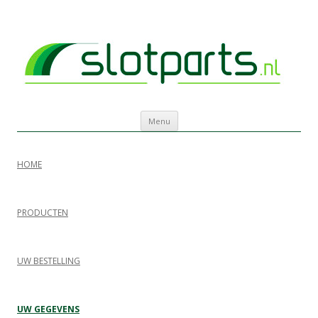
Slotparts shop
Innovatieve producten voor de automaten gaming brache
Spring naar de inhoud
Menu
HOME
PRODUCTEN
UW BESTELLING
UW GEGEVENS