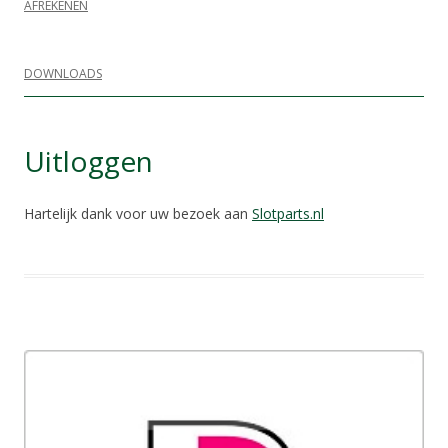
AFREKENEN
DOWNLOADS
Uitloggen
Hartelijk dank voor uw bezoek aan
Slotparts.nl