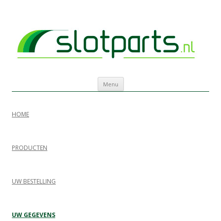
Slotparts shop
Innovatieve producten voor de automaten gaming brache
Spring naar de inhoud
Menu
HOME
PRODUCTEN
UW BESTELLING
UW GEGEVENS